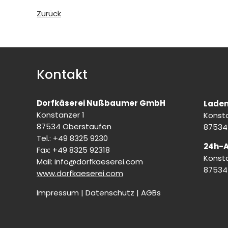
Zurück
Kontakt
Dorfkäserei Nußbaumer GmbH
Laden
Konstanzer 1
Konsta
87534 Oberstaufen
87534
Tel.: +49 8325 9230
24h-
Fax: +49 8325 92318
Konsta
Mail:
info@dorfkaeserei.com
87534
www.dorfkaeserei.com
Impressum
|
Datenschutz
|
AGBs