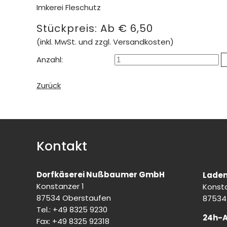
Imkerei Fleschutz
Stückpreis:
Ab
€
6,50
(inkl. MwSt. und zzgl. Versandkosten)
Anzahl:
Zurück
Kontakt
Dorfkäserei Nußbaumer GmbH
Laden
Konstanzer 1
Konsta
87534 Oberstaufen
87534
Tel.: +49 8325 9230
24h-
Fax: +49 8325 92318