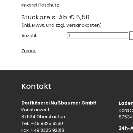
Imkerei Fleschutz
Stückpreis:
Ab
€
6,50
(inkl. MwSt. und zzgl. Versandkosten)
Anzahl:
Zurück
Kontakt
Dorfkäserei Nußbaumer GmbH
Laden
Konstanzer 1
Konsta
87534 Oberstaufen
87534
Tel.: +49 8325 9230
24h-
Fax: +49 8325 92318