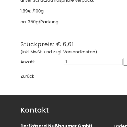
unter Schutzatmosphäre verpackt
1,89€ /100g
ca. 350g/Packung
Stückpreis:
€
6,61
(inkl. MwSt. und zzgl. Versandkosten)
Anzahl:
Zurück
Kontakt
Dorfkäserei Nußbaumer GmbH
Laden