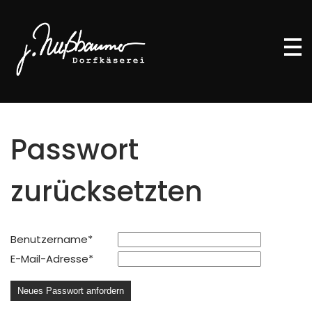
Passwort
zurücksetzten
Pflichtfeld
Benutzername
*
Pflichtfeld
E-Mail-Adresse
*
Neues Passwort anfordern