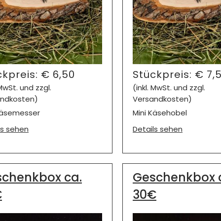
ckpreis:
€
6,50
Stückpreis:
€
7,
 MwSt. und zzgl.
(inkl. MwSt. und zzgl.
ndkosten)
Versandkosten)
Käsemesser
Mini Käsehobel
ls sehen
Details sehen
chenkbox ca.
Geschenkbox 
€
30€