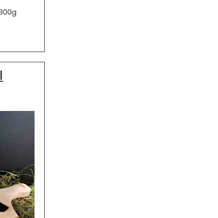
 300g
l