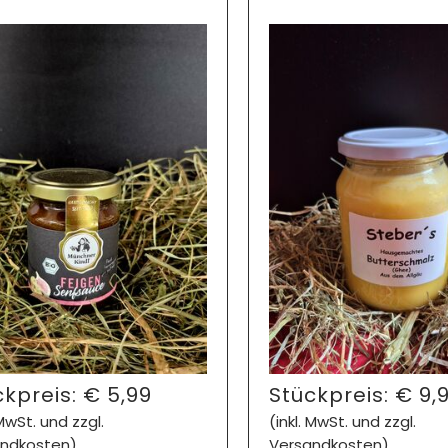
ckpreis:
€
5,99
Stückpreis:
€
9,
 MwSt. und zzgl.
(inkl. MwSt. und zzgl.
ndkosten)
Versandkosten)