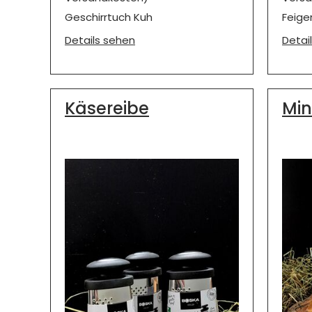
Geschirrtuch Kuh
Feige
Details sehen
Detai
Käsereibe
Min