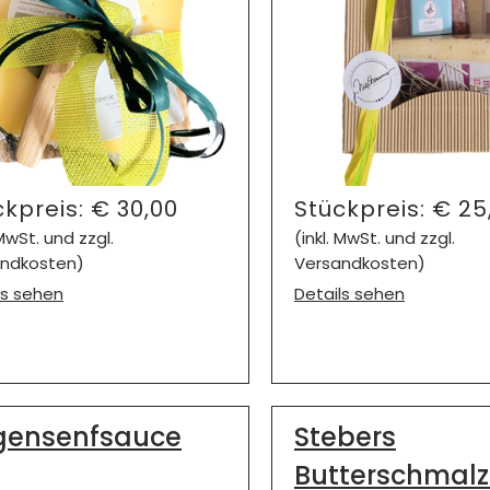
ckpreis:
€
30,00
Stückpreis:
€
25
 MwSt. und zzgl.
(inkl. MwSt. und zzgl.
ndkosten)
Versandkosten)
ls sehen
Details sehen
gensenfsauce
Stebers
Butterschmalz