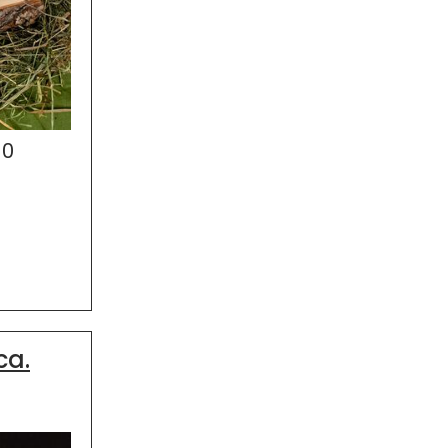
50
ca.