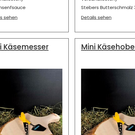
nsenfsauce
Stebers Butterschmalz
ls sehen
Details sehen
i Käsemesser
Mini Käsehobe