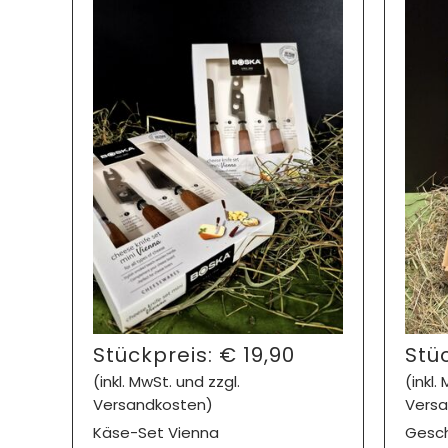
Stückpreis:
€
19,90
Stü
(inkl. MwSt. und zzgl.
(inkl.
Versandkosten)
Versa
Käse-Set Vienna
Gesch