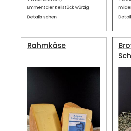
Emmentaler Keilstück würzig
milde
Details sehen
Detai
Rahmkäse
Bro
Sch