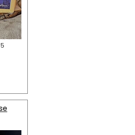
35
se