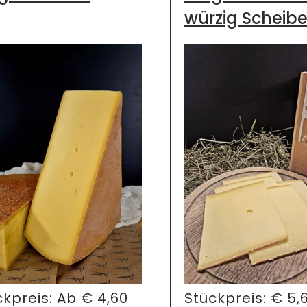
würzig Scheib
ckpreis:
Ab
€
4,60
Stückpreis:
€
5,