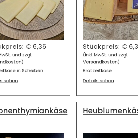
ckpreis:
€
6,35
Stückpreis:
€
6,
 MwSt. und zzgl.
(inkl. MwSt. und zzgl.
ndkosten)
Versandkosten)
eitkäse in Scheiben
Brotzeitkäse
ls sehen
Details sehen
ronenthymiankäse
Heublumenkä