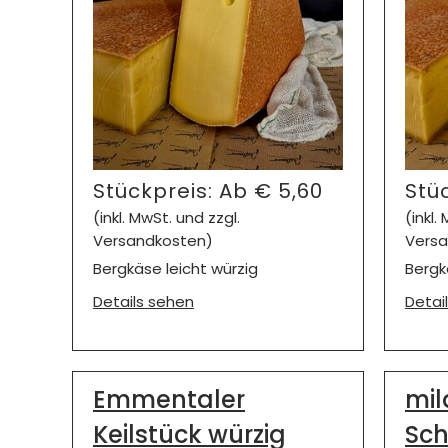
Stückpreis:
Ab
€
5,60
Stü
(inkl. MwSt. und zzgl.
(inkl.
Versandkosten)
Versa
Bergkäse leicht würzig
Bergk
Details sehen
Detai
Emmentaler
mil
Keilstück würzig
Sch