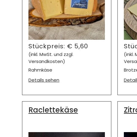
Stückpreis:
€
5,60
Stü
(inkl. MwSt. und zzgl.
(inkl.
Versandkosten)
Versa
Rahmkäse
Brotz
Details sehen
Detai
Raclettekäse
Zit