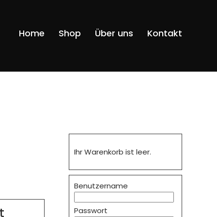
Navigatio
Home
Shop
Über uns
Kontakt
überspri
Ihr Warenkorb ist leer.
Benutzername
t
Passwort