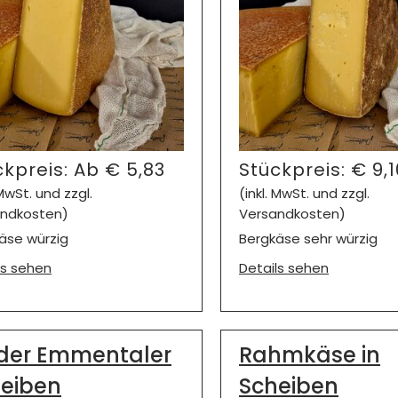
ckpreis:
Ab
€
5,83
Stückpreis:
€
9,1
 MwSt. und zzgl.
(inkl. MwSt. und zzgl.
ndkosten)
Versandkosten)
äse würzig
Bergkäse sehr würzig
ls sehen
Details sehen
der Emmentaler
Rahmkäse in
eiben
Scheiben