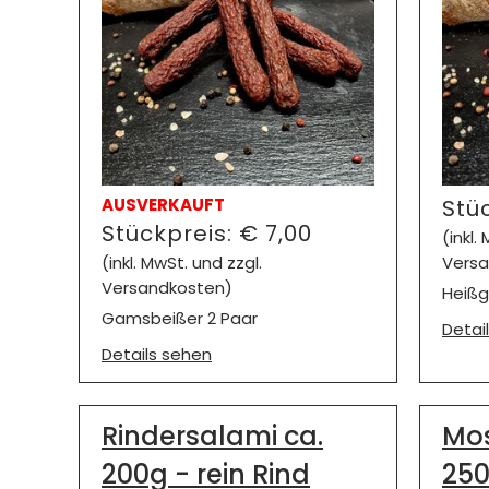
AUSVERKAUFT
Stü
Stückpreis:
€
7,00
(inkl.
(inkl. MwSt. und zzgl.
Versa
Versandkosten)
Heißg
Gamsbeißer 2 Paar
Detai
Details sehen
Rindersalami ca.
Mos
200g - rein Rind
25