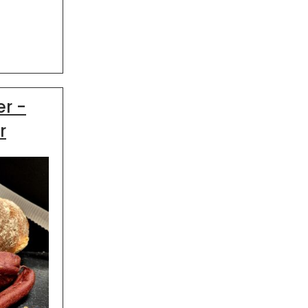
r -
r