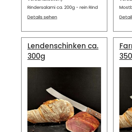
Rindersalami ca. 200g - rein Rind
Mostb
Details sehen
Detai
Lendenschinken ca.
Far
300g
35