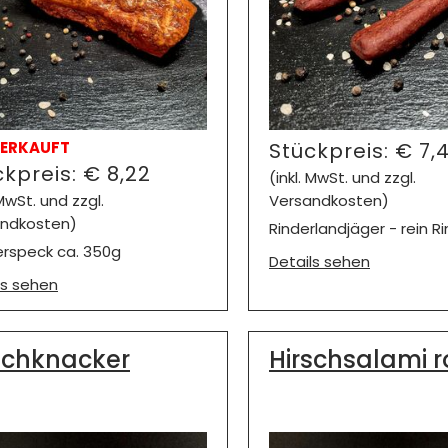
ERKAUFT
Stückpreis:
€
7,
ckpreis:
€
8,22
(inkl. MwSt. und zzgl.
 MwSt. und zzgl.
Versandkosten)
ndkosten)
Rinderlandjäger - rein R
rspeck ca. 350g
Details sehen
ls sehen
schknacker
Hirschsalami 