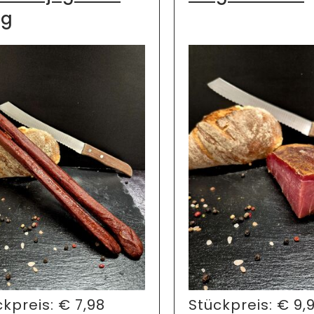
0g
ckpreis:
€
7,98
Stückpreis:
€
9,