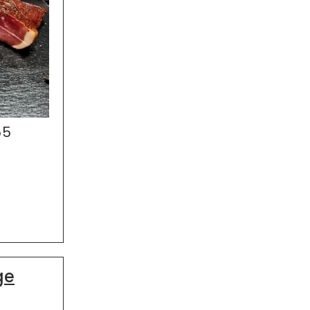
55
ge