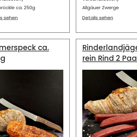
röckle ca. 250g
Allgäuer Zwerge
ls sehen
Details sehen
merspeck ca.
Rinderlandjäge
0g
rein Rind 2 Paa