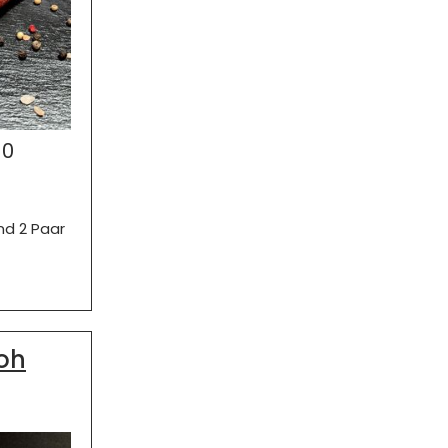
40
ind 2 Paar
roh