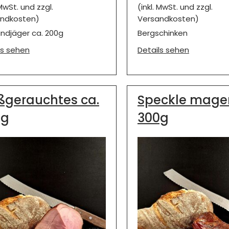
 MwSt. und zzgl.
(inkl. MwSt. und zzgl.
ndkosten)
Versandkosten)
andjäger ca. 200g
Bergschinken
ls sehen
Details sehen
ßgerauchtes ca.
Speckle mager
0g
300g