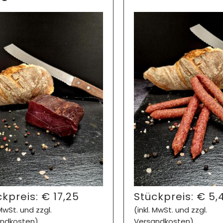
ckpreis:
€
17,25
Stückpreis:
€
5,
 MwSt. und zzgl.
(inkl. MwSt. und zzgl.
ndkosten)
Versandkosten)