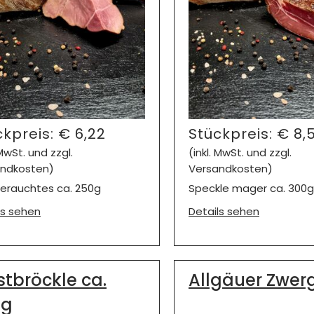
ckpreis:
€
6,22
Stückpreis:
€
8,
 MwSt. und zzgl.
(inkl. MwSt. und zzgl.
ndkosten)
Versandkosten)
erauchtes ca. 250g
Speckle mager ca. 300g
ls sehen
Details sehen
tbröckle ca.
Allgäuer Zwer
0g